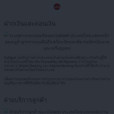
เล่น
ฝากเงินและถอนเงิน
Dafabet รองรับการฝากและถอนเงินผ่านช่องทางที่เหมาะสำหรับผู้ใช้
งานในประเทศไทย เช่น PromptPay, QR Payment, การโอนผ่าน
ธนาคาร, Mobile Banking และ Internet Banking ช่องทางที่ให้บริการอาจ
แตกต่างกันตามเงื่อนไขของระบบ
เพื่อความปลอดภัยของการทำธุรกรรม การถอนเงินควรดำเนินการผ่าน
บัญชีธนาคารที่มีชื่อเดียวกับบัญชีสมาชิก
ฝ่ายบริการลูกค้า