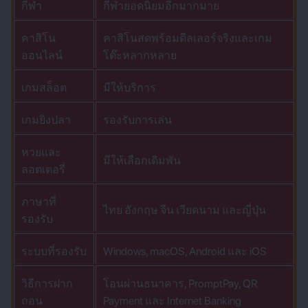
กีฬา
กีฬายอดนิยมอีกมากมาย
คาสิโน
คาสิโนสดพร้อมดีลเลอร์จริงและเกม
ออนไลน์
โต๊ะหลากหลาย
เกมสล็อต
มีให้บริการ
เกมยิงปลา
รองรับการเล่น
หวยและ
มีให้เลือกเดิมพัน
ลอตเตอรี่
ภาษาที่
ไทย อังกฤษ จีน เวียดนาม และญี่ปุ่น
รองรับ
ระบบที่รองรับ
Windows, macOS, Android และ iOS
วิธีการฝาก
โอนผ่านธนาคาร, PromptPay, QR
ถอน
Payment และ Internet Banking