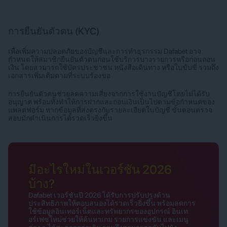
การยืนยันตัวตน (KYC)
เพื่อเพิ่มความปลอดภัยของบัญชีและการทำธุรกรรม Dafabet อาจ
กำหนดให้สมาชิกยืนยันตัวตนก่อนใช้บริการบางรายการหรือก่อนถอน
เงิน โดยสามารถใช้บัตรประชาชน หนังสือเดินทาง หรือใบขับขี่ รวมถึง
เอกสารเพิ่มเติมตามที่ระบบร้องขอ
การยืนยันตัวตน
ช่วยลดความเสี่ยงจากการใช้งานบัญชีโดยไม่ได้รับ
อนุญาต พร้อมทั้งทำให้การฝากและถอนเงินเป็นไปตามข้อกำหนดของ
แพลตฟอร์ม หากข้อมูลที่ส่งตรงกับรายละเอียดในบัญชี ขั้นตอนตรวจ
สอบมักดำเนินการได้รวดเร็วยิ่งขึ้น
มีอะไรใหม่ในเวอร์ชัน 2026
บ้าง?
Dafabet เวอร์ชันปี 2026 ได้รับการปรับปรุงด้าน
ประสิทธิภาพให้ตอบสนองได้รวดเร็วยิ่งขึ้น พร้อมลดการ
ใช้ข้อมูลอินเทอร์เน็ตและทรัพยากรของอุปกรณ์ อินเท
อร์เฟซใหม่ช่วยให้ค้นหาเกม รายการแข่งขัน และเมนู