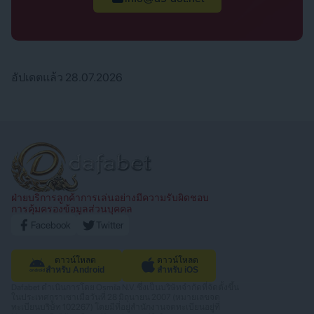
อัปเดตแล้ว
28.07.2026
ฝ่ายบริการลูกค้า
การเล่นอย่างมีความรับผิดชอบ
การคุ้มครองข้อมูลส่วนบุคคล
Facebook
Twitter
ดาวน์โหลด
ดาวน์โหลด
สำหรับ Android
สำหรับ iOS
Dafabet ดำเนินการโดย Osmila N.V. ซึ่งเป็นบริษัทจำกัดที่จัดตั้งขึ้น
ในประเทศกูราเซาเมื่อวันที่ 28 มิถุนายน 2007 (หมายเลขจด
ทะเบียนบริษัท 102267) โดยมีที่อยู่สำนักงานจดทะเบียนอยู่ที่