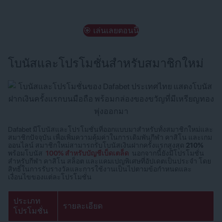
🎯 เล่นเลยตอนนี้
โบนัสและโปรโมชั่นสำหรับสมาชิกใหม่
Dafabet มีโบนัสและโปรโมชั่นที่ออกแบบมาสำหรับทั้งสมาชิกใหม่และ
สมาชิกปัจจุบัน เพื่อเพิ่มความคุ้มค่าในการเดิมพันกีฬา คาสิโน และเกม
ออนไลน์ สมาชิกใหม่สามารถรับโบนัสเงินฝากครั้งแรกสูงสุด
210%
พร้อมโบนัส
100% สำหรับบัญชีเบ็ดเตล็ด
นอกจากนี้ยังมีโปรโมชั่น
สำหรับกีฬา คาสิโน สล็อต และแคมเปญพิเศษที่อัปเดตเป็นประจำ โดย
สิทธิ์ในการรับรางวัลและการใช้งานเป็นไปตามข้อกำหนดและ
เงื่อนไขของแต่ละโปรโมชั่น
ประเภท
รายละเอียด
โปรโมชั่น