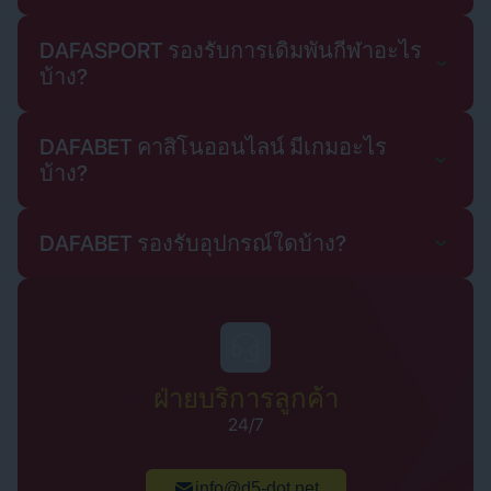
DAFASPORT รองรับการเดิมพันกีฬาอะไร
บ้าง?
DAFABET คาสิโนออนไลน์ มีเกมอะไร
บ้าง?
DAFABET รองรับอุปกรณ์ใดบ้าง?
ฝ่ายบริการลูกค้า
24/7
info@d5-dot.net